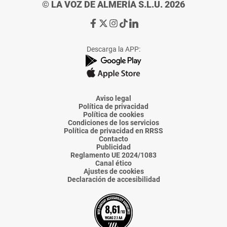
© LA VOZ DE ALMERÍA S.L.U. 2026
Ir
Ir
Ir
Ir
Ir
a
a
a
a
a
Facebook
X
Instagram
TikTok
Linkedin
Descarga la APP:
de
de
de
de
de
La
La
La
La
La
Voz
Voz
Voz
Voz
Voz
de
de
de
de
de
Almería
Almería
Almería
Almería
Almería
Aviso legal
Política de privacidad
Política de cookies
Condiciones de los servicios
Política de privacidad en RRSS
Contacto
Publicidad
Reglamento UE 2024/1083
Canal ético
Ajustes de cookies
Declaración de accesibilidad