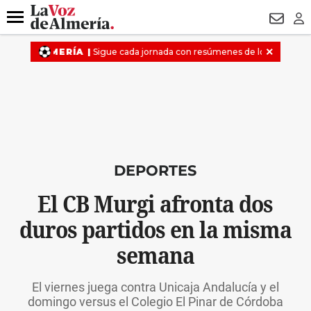
DESTACADO
VOTO FEMENINO
ORGULLO VERA
TRIBUNA
Menú
NEWSL
LO
DEPORTES
El CB Murgi afronta dos
duros partidos en la misma
semana
El viernes juega contra Unicaja Andalucía y el
domingo versus el Colegio El Pinar de Córdoba