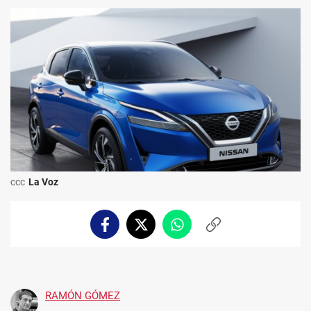
ccc
La Voz
Facebook
Twitter
Whatsapp
Copiar
enlace
RAMÓN GÓMEZ