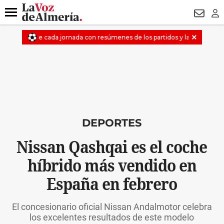
DESTACADO
MACROOPERACIÓN
FERIA
TURISMO
JUI
Menú
NEWSL
LO
DEPORTES
Nissan Qashqai es el coche
híbrido más vendido en
España en febrero
El concesionario oficial Nissan Andalmotor celebra
los excelentes resultados de este modelo