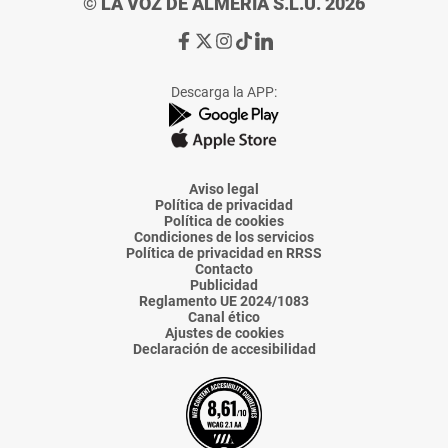
© LA VOZ DE ALMERÍA S.L.U. 2026
Ir
Ir
Ir
Ir
Ir
a
a
a
a
a
Facebook
X
Instagram
TikTok
Linkedin
Descarga la APP:
de
de
de
de
de
La
La
La
La
La
Voz
Voz
Voz
Voz
Voz
de
de
de
de
de
Almería
Almería
Almería
Almería
Almería
Aviso legal
Política de privacidad
Política de cookies
Condiciones de los servicios
Política de privacidad en RRSS
Contacto
Publicidad
Reglamento UE 2024/1083
Canal ético
Ajustes de cookies
Declaración de accesibilidad