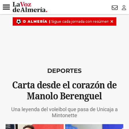
DESTACADO
HOSPITAL PONIENTE
ECLIPSE
DRON UDA
Menú
NEWSL
LO
DEPORTES
Carta desde el corazón de
Manolo Berenguel
Una leyenda del voleibol que pasa de Unicaja a
Mintonette