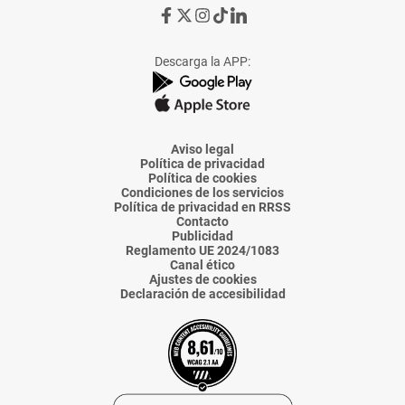
Ir
Ir
Ir
Ir
Ir
a
a
a
a
a
Facebook
X
Instagram
TikTok
Linkedin
Descarga la APP:
de
de
de
de
de
La
La
La
La
La
Voz
Voz
Voz
Voz
Voz
de
de
de
de
de
Almería
Almería
Almería
Almería
Almería
Aviso legal
Política de privacidad
Política de cookies
Condiciones de los servicios
Política de privacidad en RRSS
Contacto
Publicidad
Reglamento UE 2024/1083
Canal ético
Ajustes de cookies
Declaración de accesibilidad