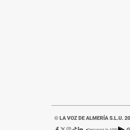
© LA VOZ DE ALMERÍA S.L.U. 2
Ir
Ir
Ir
Ir
Ir
Descarga la APP: