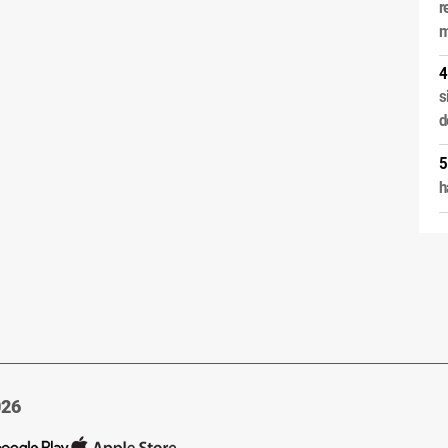
r
m
s
d
h
026