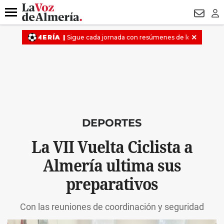
DESTACADO
VOTO FEMENINO
ORGULLO VERA
TRIBUNA
Menú
NEWSL
LO
DEPORTES
La VII Vuelta Ciclista a
Almería ultima sus
preparativos
Con las reuniones de coordinación y seguridad