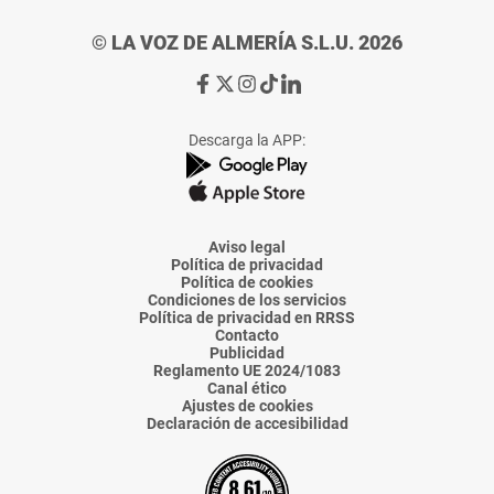
© LA VOZ DE ALMERÍA S.L.U. 2026
Ir
Ir
Ir
Ir
Ir
a
a
a
a
a
Facebook
X
Instagram
TikTok
Linkedin
Descarga la APP:
de
de
de
de
de
La
La
La
La
La
Voz
Voz
Voz
Voz
Voz
de
de
de
de
de
Almería
Almería
Almería
Almería
Almería
Aviso legal
Política de privacidad
Política de cookies
Condiciones de los servicios
Política de privacidad en RRSS
Contacto
Publicidad
Reglamento UE 2024/1083
Canal ético
Ajustes de cookies
Declaración de accesibilidad