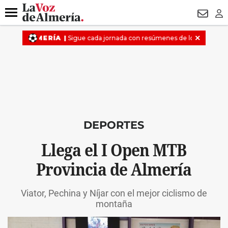
DESTACADO
HOSPITAL PONIENTE
ECLIPSE
DRON UDA
Menú
NEWSL
LO
DEPORTES
Llega el I Open MTB
Provincia de Almería
Viator, Pechina y Níjar con el mejor ciclismo de
montaña