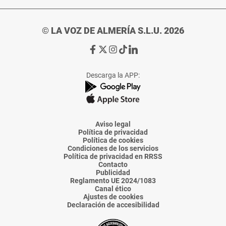
© LA VOZ DE ALMERÍA S.L.U. 2026
Ir
Ir
Ir
Ir
Ir
a
a
a
a
a
Facebook
X
Instagram
TikTok
Linkedin
Descarga la APP:
de
de
de
de
de
La
La
La
La
La
Voz
Voz
Voz
Voz
Voz
de
de
de
de
de
Almería
Almería
Almería
Almería
Almería
Aviso legal
Política de privacidad
Política de cookies
Condiciones de los servicios
Política de privacidad en RRSS
Contacto
Publicidad
Reglamento UE 2024/1083
Canal ético
Ajustes de cookies
Declaración de accesibilidad