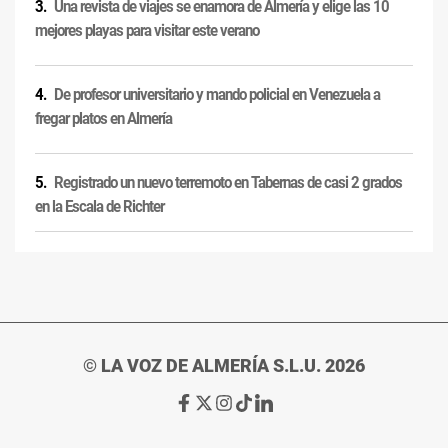
Una revista de viajes se enamora de Almería y elige las 10
mejores playas para visitar este verano
De profesor universitario y mando policial en Venezuela a
fregar platos en Almería
Registrado un nuevo terremoto en Tabernas de casi 2 grados
en la Escala de Richter
© LA VOZ DE ALMERÍA S.L.U. 2026
Ir
Ir
Ir
Ir
Ir
a
a
a
a
a
Facebook
X
Instagram
TikTok
Linkedin