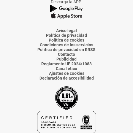
Descarga la APP:
de
de
de
de
de
La
La
La
La
La
Voz
Voz
Voz
Voz
Voz
de
de
de
de
de
Almería
Almería
Almería
Almería
Almería
Aviso legal
Política de privacidad
Política de cookies
Condiciones de los servicios
Política de privacidad en RRSS
Contacto
Publicidad
Reglamento UE 2024/1083
Canal ético
Ajustes de cookies
Declaración de accesibilidad