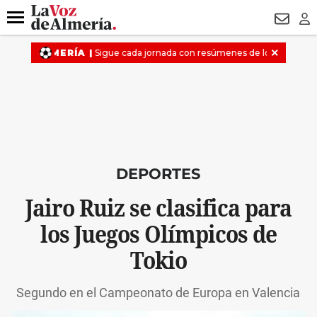
DESTACADO
VOTO FEMENINO
ORGULLO VERA
TRIBUNA
Menú
NEWSL
LO
DEPORTES
Jairo Ruiz se clasifica para
los Juegos Olímpicos de
Tokio
Segundo en el Campeonato de Europa en Valencia