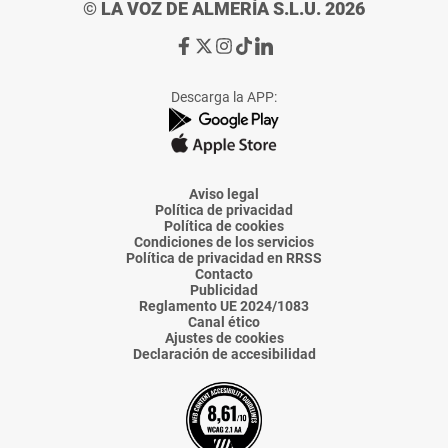
© LA VOZ DE ALMERÍA S.L.U. 2026
Ir
Ir
Ir
Ir
Ir
a
a
a
a
a
Facebook
X
Instagram
TikTok
Linkedin
Descarga la APP:
de
de
de
de
de
La
La
La
La
La
Voz
Voz
Voz
Voz
Voz
de
de
de
de
de
Almería
Almería
Almería
Almería
Almería
Aviso legal
Política de privacidad
Política de cookies
Condiciones de los servicios
Política de privacidad en RRSS
Contacto
Publicidad
Reglamento UE 2024/1083
Canal ético
Ajustes de cookies
Declaración de accesibilidad