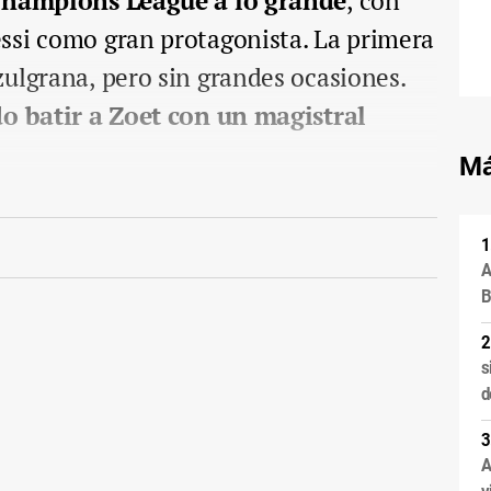
 Champions League a lo grande
, con
ssi como gran protagonista. La primera
ulgrana, pero sin grandes ocasiones.
do batir a Zoet con un magistral
Má
A
B
s
d
A
v