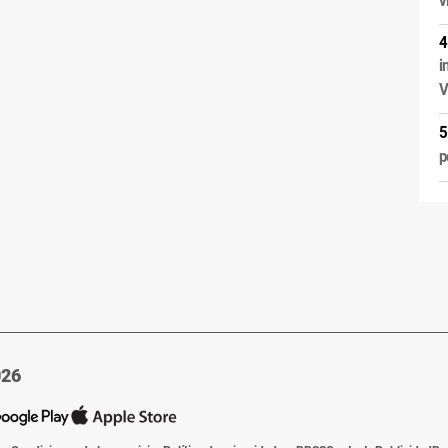
i
V
p
026