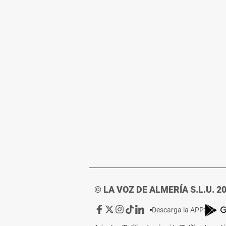
© LA VOZ DE ALMERÍA S.L.U. 2
Ir
Ir
Ir
Ir
Ir
Descarga la APP:
a
a
a
a
a