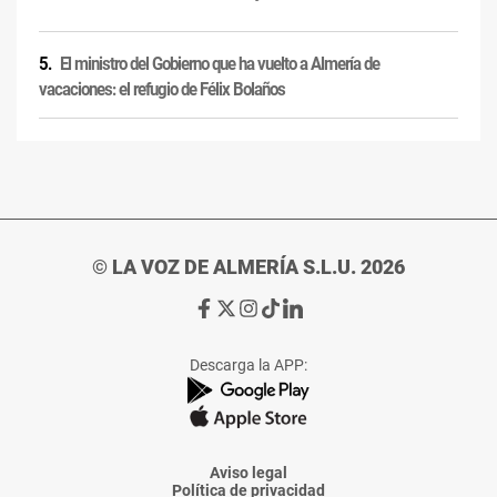
El ministro del Gobierno que ha vuelto a Almería de
vacaciones: el refugio de Félix Bolaños
© LA VOZ DE ALMERÍA S.L.U. 2026
Ir
Ir
Ir
Ir
Ir
a
a
a
a
a
Facebook
X
Instagram
TikTok
Linkedin
Descarga la APP:
de
de
de
de
de
La
La
La
La
La
Voz
Voz
Voz
Voz
Voz
de
de
de
de
de
Almería
Almería
Almería
Almería
Almería
Aviso legal
Política de privacidad