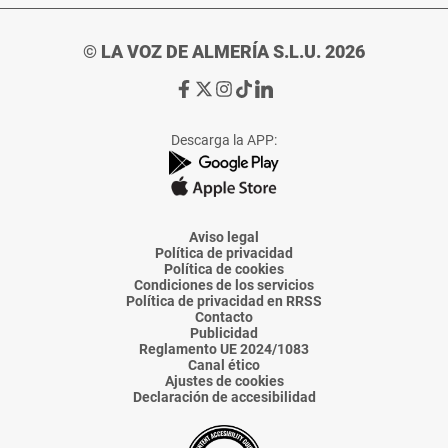
© LA VOZ DE ALMERÍA S.L.U. 2026
Ir
Ir
Ir
Ir
Ir
a
a
a
a
a
Facebook
X
Instagram
TikTok
Linkedin
Descarga la APP:
de
de
de
de
de
La
La
La
La
La
Voz
Voz
Voz
Voz
Voz
de
de
de
de
de
Almería
Almería
Almería
Almería
Almería
Aviso legal
Política de privacidad
Política de cookies
Condiciones de los servicios
Política de privacidad en RRSS
Contacto
Publicidad
Reglamento UE 2024/1083
Canal ético
Ajustes de cookies
Declaración de accesibilidad