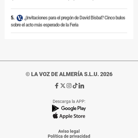
¿Invitaciones para el pregón de David Bisbal? Cinco bulos
sobre el acto más esperado de la Feria
© LA VOZ DE ALMERÍA S.L.U. 2026
Ir
Ir
Ir
Ir
Ir
a
a
a
a
a
Facebook
X
Instagram
TikTok
Linkedin
Descarga la APP:
de
de
de
de
de
La
La
La
La
La
Voz
Voz
Voz
Voz
Voz
de
de
de
de
de
Almería
Almería
Almería
Almería
Almería
Aviso legal
Política de privacidad