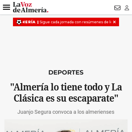
DESTACADO
OPERACIÓN PUCHE
PREGÓN BISBAL
800.
Menú
NEWSL
LO
DEPORTES
"Almería lo tiene todo y La
Clásica es su escaparate"
Juanjo Segura convoca a los almerienses