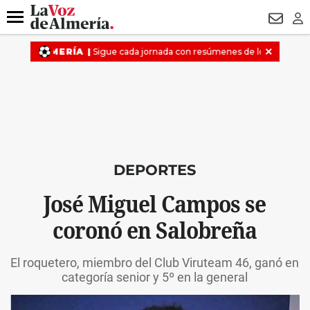
DESTACADO
VOTO FEMENINO
ORGULLO VERA
TRIBUNA
Menú
NEWSL
LO
DEPORTES
José Miguel Campos se
coronó en Salobreña
El roquetero, miembro del Club Viruteam 46, ganó en
categoría senior y 5º en la general