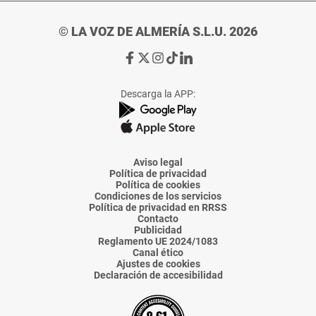
© LA VOZ DE ALMERÍA S.L.U. 2026
Ir
Ir
Ir
Ir
Ir
a
a
a
a
a
Facebook
X
Instagram
TikTok
Linkedin
Descarga la APP:
de
de
de
de
de
La
La
La
La
La
Voz
Voz
Voz
Voz
Voz
de
de
de
de
de
Almería
Almería
Almería
Almería
Almería
Aviso legal
Política de privacidad
Política de cookies
Condiciones de los servicios
Política de privacidad en RRSS
Contacto
Publicidad
Reglamento UE 2024/1083
Canal ético
Ajustes de cookies
Declaración de accesibilidad