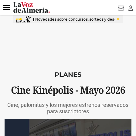
DESTACADO
VOTO FEMENINO
ORGULLO VERA
TRIBUNA
Menú
NEWSL
LO
PLANES
Cine Kinépolis - Mayo 2026
Cine, palomitas y los mejores estrenos reservados
para suscriptores