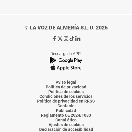
© LA VOZ DE ALMERÍA S.L.U. 2026
Ir
Ir
Ir
Ir
Ir
a
a
a
a
a
Facebook
X
Instagram
TikTok
Linkedin
Descarga la APP:
de
de
de
de
de
La
La
La
La
La
Voz
Voz
Voz
Voz
Voz
de
de
de
de
de
Almería
Almería
Almería
Almería
Almería
Aviso legal
Política de privacidad
Política de cookies
Condiciones de los servicios
Política de privacidad en RRSS
Contacto
Publicidad
Reglamento UE 2024/1083
Canal ético
Ajustes de cookies
Declaración de accesibilidad