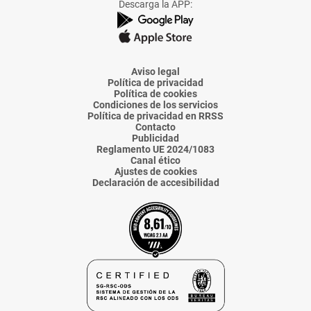
Descarga la APP:
de
de
de
de
de
La
La
La
La
La
Voz
Voz
Voz
Voz
Voz
de
de
de
de
de
Almería
Almería
Almería
Almería
Almería
Aviso legal
Política de privacidad
Política de cookies
Condiciones de los servicios
Política de privacidad en RRSS
Contacto
Publicidad
Reglamento UE 2024/1083
Canal ético
Ajustes de cookies
Declaración de accesibilidad