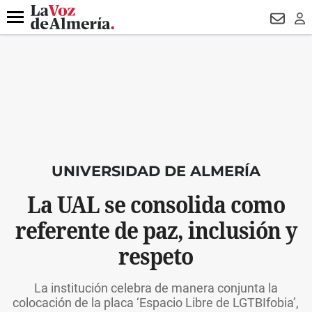
DESTACADO
HOSPITAL PONIENTE
ECLIPSE
DRON UDA
Menú
NEWSL
LO
UNIVERSIDAD DE ALMERÍA
La UAL se consolida como
referente de paz, inclusión y
respeto
La institución celebra de manera conjunta la
colocación de la placa ‘Espacio Libre de LGTBIfobia’,