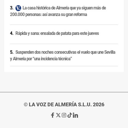
La casa histórica de Almería que ya siguen más de
200.000 personas: así avanza su gran reforma
Rápida y sana: ensalada de patata para este jueves
Suspenden dos noches consecutivas el vuelo que une Sevilla
y Almería por “una incidencia técnica”
© LA VOZ DE ALMERÍA S.L.U. 2026
Ir
Ir
Ir
Ir
Ir
a
a
a
a
a
Facebook
X
Instagram
TikTok
Linkedin