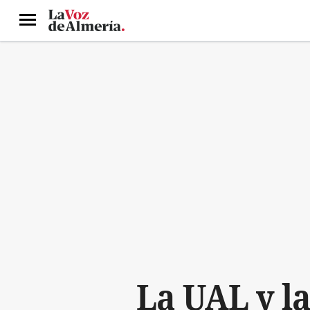
Menú
La UAL y l