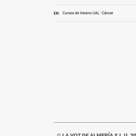
Cursos de Verano UAL
Cáncer
EN:
© LA VOZ DE ALMERÍA S.L.U. 2