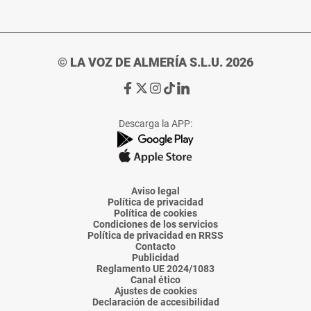
© LA VOZ DE ALMERÍA S.L.U. 2026
Ir
Ir
Ir
Ir
Ir
a
a
a
a
a
Facebook
X
Instagram
TikTok
Linkedin
Descarga la APP:
de
de
de
de
de
La
La
La
La
La
Voz
Voz
Voz
Voz
Voz
de
de
de
de
de
Almería
Almería
Almería
Almería
Almería
Aviso legal
Política de privacidad
Política de cookies
Condiciones de los servicios
Política de privacidad en RRSS
Contacto
Publicidad
Reglamento UE 2024/1083
Canal ético
Ajustes de cookies
Declaración de accesibilidad