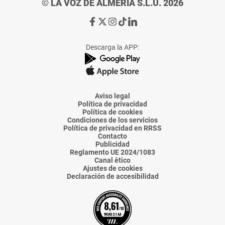
© LA VOZ DE ALMERÍA S.L.U. 2026
Ir
Ir
Ir
Ir
Ir
a
a
a
a
a
Facebook
X
Instagram
TikTok
Linkedin
Descarga la APP:
de
de
de
de
de
La
La
La
La
La
Voz
Voz
Voz
Voz
Voz
de
de
de
de
de
Almería
Almería
Almería
Almería
Almería
Aviso legal
Política de privacidad
Política de cookies
Condiciones de los servicios
Política de privacidad en RRSS
Contacto
Publicidad
Reglamento UE 2024/1083
Canal ético
Ajustes de cookies
Declaración de accesibilidad