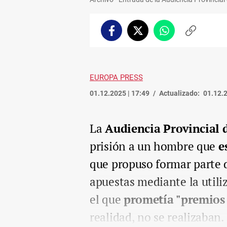
Facebook
Twitter
Whatsapp
Copiar
enlace
EUROPA PRESS
01.12.2025 | 17:49
Actualizado:
01.12.2
La
Audiencia Provincial 
prisión a un hombre que
e
que propuso formar parte d
apuestas mediante la util
el que
prometía "premios 
realidad, no se realizaban.