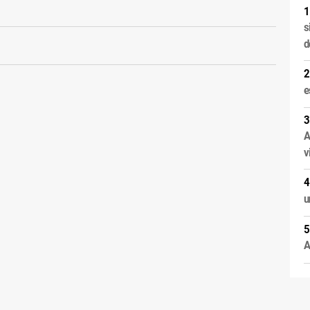
s
d
e
A
v
u
A