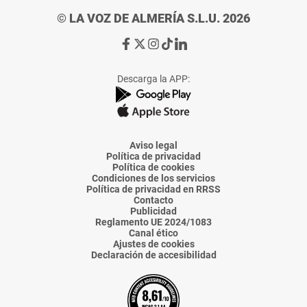
© LA VOZ DE ALMERÍA S.L.U. 2026
Ir
Ir
Ir
Ir
Ir
a
a
a
a
a
Facebook
X
Instagram
TikTok
Linkedin
Descarga la APP:
de
de
de
de
de
La
La
La
La
La
Voz
Voz
Voz
Voz
Voz
de
de
de
de
de
Almería
Almería
Almería
Almería
Almería
Aviso legal
Política de privacidad
Política de cookies
Condiciones de los servicios
Política de privacidad en RRSS
Contacto
Publicidad
Reglamento UE 2024/1083
Canal ético
Ajustes de cookies
Declaración de accesibilidad