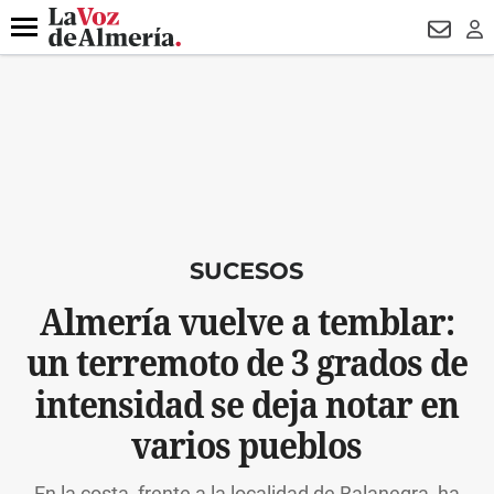
DESTACADO
VOTO FEMENINO
ORGULLO VERA
TRIBUNA
Menú
NEWSL
LO
SUCESOS
Almería vuelve a temblar:
un terremoto de 3 grados de
intensidad se deja notar en
varios pueblos
En la costa, frente a la localidad de Balanegra, ha