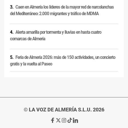
Caen en Almería los líderes de la mayor red de narcolanchas
del Mediterráneo: 2.000 migrantes y tráfico de MDMA
Alerta amarilla por tormenta y lluvias en hasta cuatro
comarcas de Almería
Feria de Almería 2026: más de 150 actividades, un concierto
gratis y la vuelta al Paseo
© LA VOZ DE ALMERÍA S.L.U. 2026
Ir
Ir
Ir
Ir
Ir
a
a
a
a
a