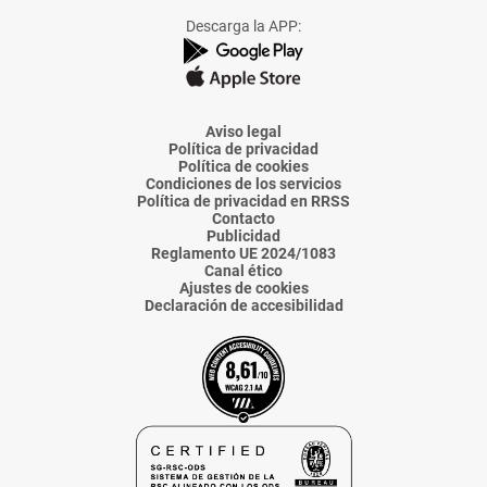
Facebook
X
Instagram
TikTok
Linkedin
Descarga la APP:
de
de
de
de
de
La
La
La
La
La
Voz
Voz
Voz
Voz
Voz
de
de
de
de
de
Almería
Almería
Almería
Almería
Almería
Aviso legal
Política de privacidad
Política de cookies
Condiciones de los servicios
Política de privacidad en RRSS
Contacto
Publicidad
Reglamento UE 2024/1083
Canal ético
Ajustes de cookies
Declaración de accesibilidad