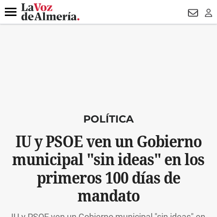
DESTACADO
VOTO FEMENINO
ORGULLO VERA
TRIBUNA
Menú
NEWSL
LO
POLÍTICA
IU y PSOE ven un Gobierno
municipal "sin ideas" en los
primeros 100 días de
mandato
IU y PSOE ven un Gobierno municipal "sin ideas" en