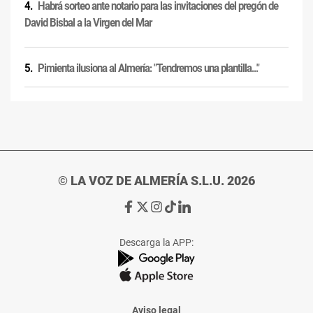
Habrá sorteo ante notario para las invitaciones del pregón de
David Bisbal a la Virgen del Mar
Pimienta ilusiona al Almería: "Tendremos una plantilla..."
© LA VOZ DE ALMERÍA S.L.U. 2026
Ir
Ir
Ir
Ir
Ir
a
a
a
a
a
Facebook
X
Instagram
TikTok
Linkedin
Descarga la APP:
de
de
de
de
de
La
La
La
La
La
Voz
Voz
Voz
Voz
Voz
de
de
de
de
de
Almería
Almería
Almería
Almería
Almería
Aviso legal