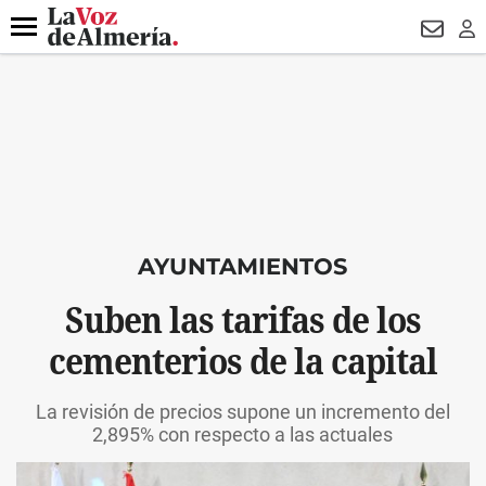
DESTACADO
HOSPITAL PONIENTE
ECLIPSE
DRON UDA
Menú
NEWSL
LO
AYUNTAMIENTOS
Suben las tarifas de los
cementerios de la capital
La revisión de precios supone un incremento del
2,895% con respecto a las actuales