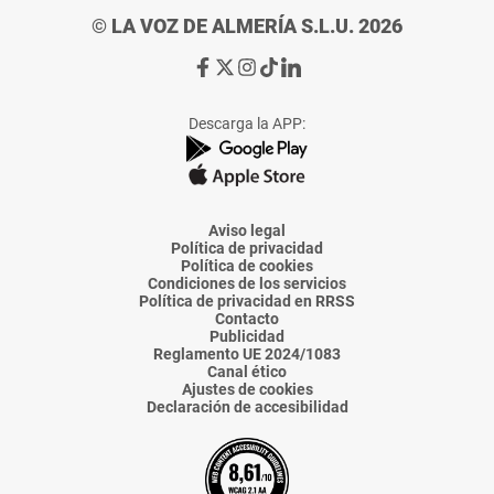
© LA VOZ DE ALMERÍA S.L.U. 2026
Ir
Ir
Ir
Ir
Ir
a
a
a
a
a
Facebook
X
Instagram
TikTok
Linkedin
Descarga la APP:
de
de
de
de
de
La
La
La
La
La
Voz
Voz
Voz
Voz
Voz
de
de
de
de
de
Almería
Almería
Almería
Almería
Almería
Aviso legal
Política de privacidad
Política de cookies
Condiciones de los servicios
Política de privacidad en RRSS
Contacto
Publicidad
Reglamento UE 2024/1083
Canal ético
Ajustes de cookies
Declaración de accesibilidad