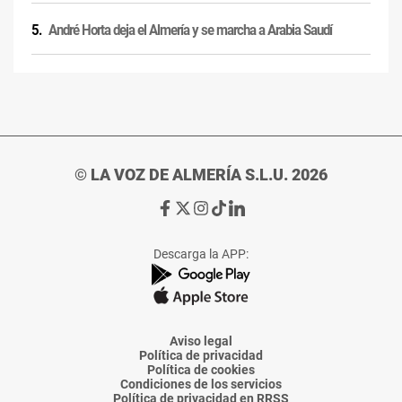
André Horta deja el Almería y se marcha a Arabia Saudí
© LA VOZ DE ALMERÍA S.L.U. 2026
Ir
Ir
Ir
Ir
Ir
a
a
a
a
a
Facebook
X
Instagram
TikTok
Linkedin
Descarga la APP:
de
de
de
de
de
La
La
La
La
La
Voz
Voz
Voz
Voz
Voz
de
de
de
de
de
Almería
Almería
Almería
Almería
Almería
Aviso legal
Política de privacidad
Política de cookies
Condiciones de los servicios
Política de privacidad en RRSS