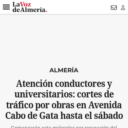
DESTACADO
VOTO FEMENINO
ORGULLO VERA
TRIBUNA
Menú
NEWSL
LO
ALMERÍA
Atención conductores y
universitarios: cortes de
tráfico por obras en Avenida
Cabo de Gata hasta el sábado
Comenzarán este miércoles por reparación del