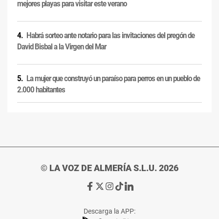
mejores playas para visitar este verano
Habrá sorteo ante notario para las invitaciones del pregón de
David Bisbal a la Virgen del Mar
La mujer que construyó un paraíso para perros en un pueblo de
2.000 habitantes
© LA VOZ DE ALMERÍA S.L.U. 2026
Ir
Ir
Ir
Ir
Ir
a
a
a
a
a
Facebook
X
Instagram
TikTok
Linkedin
Descarga la APP:
de
de
de
de
de