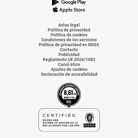
La
La
La
La
La
Voz
Voz
Voz
Voz
Voz
de
de
de
de
de
Almería
Almería
Almería
Almería
Almería
Aviso legal
Política de privacidad
Política de cookies
Condiciones de los servicios
Política de privacidad en RRSS
Contacto
Publicidad
Reglamento UE 2024/1083
Canal ético
Ajustes de cookies
Declaración de accesibilidad