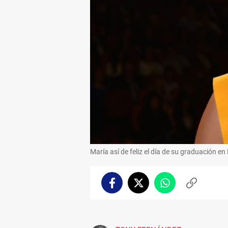
María así de feliz el día de su graduación en
Facebook
Twitter
Whatsapp
Copiar
enlace