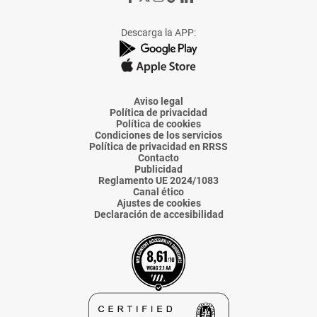
a
a
a
a
a
Facebook
X
Instagram
TikTok
Linkedin
Descarga la APP:
de
de
de
de
de
La
La
La
La
La
Voz
Voz
Voz
Voz
Voz
de
de
de
de
de
Almería
Almería
Almería
Almería
Almería
Aviso legal
Política de privacidad
Política de cookies
Condiciones de los servicios
Política de privacidad en RRSS
Contacto
Publicidad
Reglamento UE 2024/1083
Canal ético
Ajustes de cookies
Declaración de accesibilidad