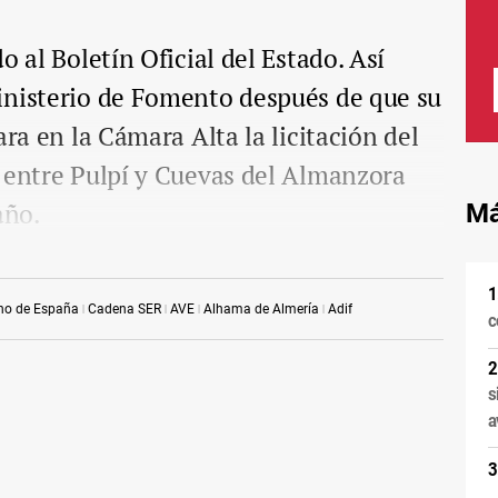
o al Boletín Oficial del Estado. Así
inisterio de Fomento después de que su
ara en la Cámara Alta la licitación del
 entre Pulpí y Cuevas del Almanzora
año.
Má
no de España
Cadena SER
AVE
Alhama de Almería
Adif
c
s
a