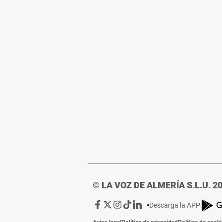
© LA VOZ DE ALMERÍA S.L.U. 2
Ir
Ir
Ir
Ir
Ir
Descarga la APP:
a
a
a
a
a