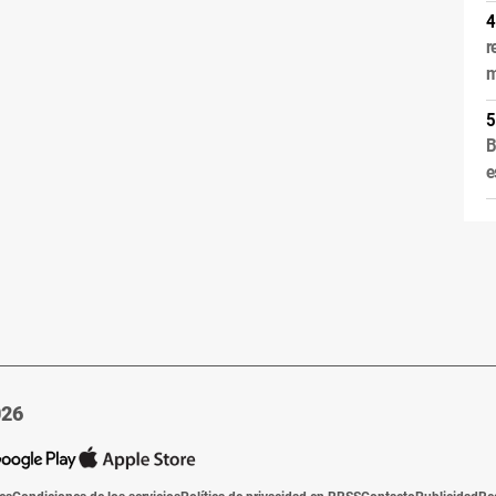
r
m
B
e
026