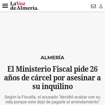
DESTACADO
HOSPITAL PONIENTE
ECLIPSE
DRON UDA
Menú
NEWSL
LO
ALMERÍA
El Ministerio Fiscal pide 26
años de cárcel por asesinar a
su inquilino
Según la Fiscalía, el acusado “decidió acabar con su
vida porque este dejó de pagarle el arrendamiento”