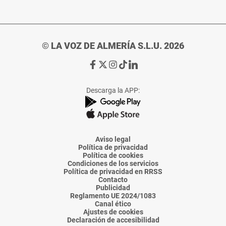
© LA VOZ DE ALMERÍA S.L.U. 2026
Ir
Ir
Ir
Ir
Ir
a
a
a
a
a
Facebook
X
Instagram
TikTok
Linkedin
Descarga la APP:
de
de
de
de
de
La
La
La
La
La
Voz
Voz
Voz
Voz
Voz
de
de
de
de
de
Almería
Almería
Almería
Almería
Almería
Aviso legal
Política de privacidad
Política de cookies
Condiciones de los servicios
Política de privacidad en RRSS
Contacto
Publicidad
Reglamento UE 2024/1083
Canal ético
Ajustes de cookies
Declaración de accesibilidad