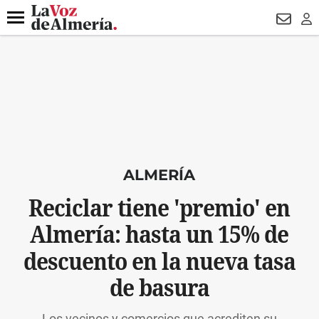
DESTACADO
VOTO FEMENINO
ORGULLO VERA
TRIBUNA
Menú
NEWSL
LO
ALMERÍA
Reciclar tiene 'premio' en
Almería: hasta un 15% de
descuento en la nueva tasa
de basura
Los vecinos y comercios que acrediten su