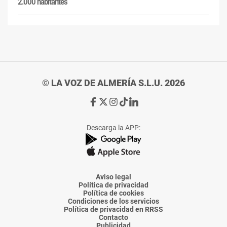
2.000 habitantes
© LA VOZ DE ALMERÍA S.L.U. 2026
Ir
Ir
Ir
Ir
Ir
a
a
a
a
a
Facebook
X
Instagram
TikTok
Linkedin
Descarga la APP:
de
de
de
de
de
La
La
La
La
La
Voz
Voz
Voz
Voz
Voz
de
de
de
de
de
Almería
Almería
Almería
Almería
Almería
Aviso legal
Política de privacidad
Política de cookies
Condiciones de los servicios
Política de privacidad en RRSS
Contacto
Publicidad