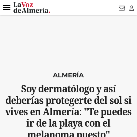
DESTACADO
HOSPITAL PONIENTE
ECLIPSE
DRON UDA
Menú
NEWSL
LO
ALMERÍA
Soy dermatólogo y así
deberías protegerte del sol si
vives en Almería: "Te puedes
ir de la playa con el
melanoma puesto"