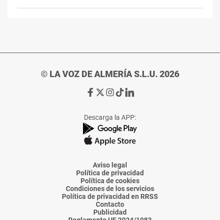
© LA VOZ DE ALMERÍA S.L.U. 2026
Ir
Ir
Ir
Ir
Ir
a
a
a
a
a
Facebook
X
Instagram
TikTok
Linkedin
Descarga la APP:
de
de
de
de
de
La
La
La
La
La
Voz
Voz
Voz
Voz
Voz
de
de
de
de
de
Almería
Almería
Almería
Almería
Almería
Aviso legal
Política de privacidad
Política de cookies
Condiciones de los servicios
Política de privacidad en RRSS
Contacto
Publicidad
Reglamento UE 2024/1083