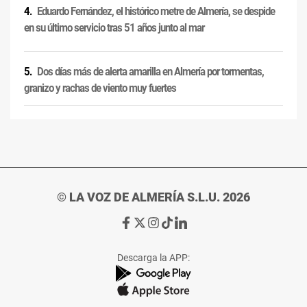
Eduardo Fernández, el histórico metre de Almería, se despide
en su último servicio tras 51 años junto al mar
Dos días más de alerta amarilla en Almería por tormentas,
granizo y rachas de viento muy fuertes
© LA VOZ DE ALMERÍA S.L.U. 2026
Ir
Ir
Ir
Ir
Ir
a
a
a
a
a
Facebook
X
Instagram
TikTok
Linkedin
Descarga la APP:
de
de
de
de
de
La
La
La
La
La
Voz
Voz
Voz
Voz
Voz
de
de
de
de
de