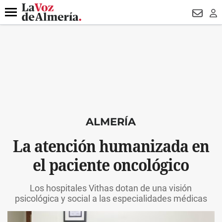
DESTACADO
VOTO FEMENINO
ORGULLO VERA
TRIBUNA
Menú
NEWSL
LO
ALMERÍA
La atención humanizada en
el paciente oncológico
Los hospitales Vithas dotan de una visión
psicológica y social a las especialidades médicas