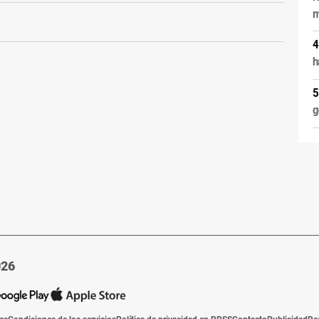
m
h
g
026