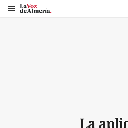
Menú
La apli