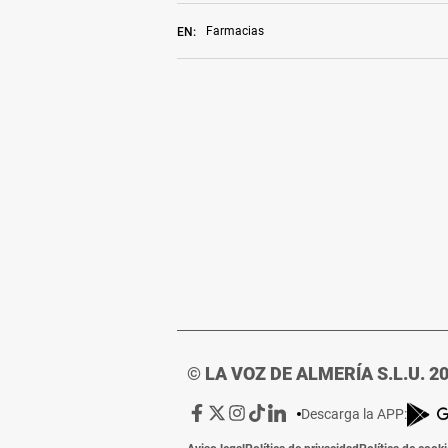
Farmacias
EN:
© LA VOZ DE ALMERÍA S.L.U. 2
Ir
Ir
Ir
Ir
Ir
Descarga la APP:
a
a
a
a
a