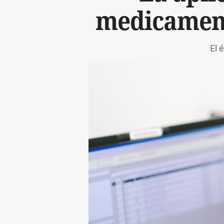
medicament
El 