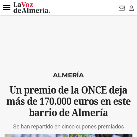
DESTACADO
VOTO FEMENINO
ORGULLO VERA
TRIBUNA
Menú
NEWSL
LO
ALMERÍA
Un premio de la ONCE deja
más de 170.000 euros en este
barrio de Almería
Se han repartido en cinco cupones premiados