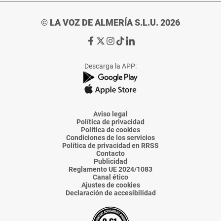
© LA VOZ DE ALMERÍA S.L.U. 2026
Ir
Ir
Ir
Ir
Ir
a
a
a
a
a
Facebook
X
Instagram
TikTok
Linkedin
Descarga la APP:
de
de
de
de
de
La
La
La
La
La
Voz
Voz
Voz
Voz
Voz
de
de
de
de
de
Almería
Almería
Almería
Almería
Almería
Aviso legal
Política de privacidad
Política de cookies
Condiciones de los servicios
Política de privacidad en RRSS
Contacto
Publicidad
Reglamento UE 2024/1083
Canal ético
Ajustes de cookies
Declaración de accesibilidad