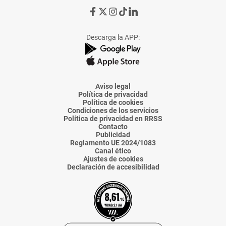
Ir
Ir
Ir
Ir
Ir
a
a
a
a
a
Facebook
X
Instagram
TikTok
Linkedin
Descarga la APP:
de
de
de
de
de
La
La
La
La
La
Voz
Voz
Voz
Voz
Voz
de
de
de
de
de
Almería
Almería
Almería
Almería
Almería
Aviso legal
Política de privacidad
Política de cookies
Condiciones de los servicios
Política de privacidad en RRSS
Contacto
Publicidad
Reglamento UE 2024/1083
Canal ético
Ajustes de cookies
Declaración de accesibilidad