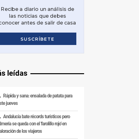
s leídas
Rápida y sana: ensalada de patata para
ste jueves
Andalucía bate récords turísticos pero
lmería se queda con el 'farolillo rojo' en
aloración de los viajeros