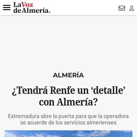
DESTACADO
HOSPITAL PONIENTE
ECLIPSE
DRON UDA
Menú
NEWSL
LO
ALMERÍA
¿Tendrá Renfe un ‘detalle’
con Almería?
Extremadura abre la puerta para que la operadora
se acuerde de los servicios almerienses