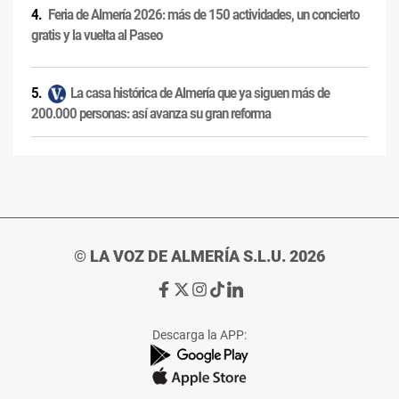
Feria de Almería 2026: más de 150 actividades, un concierto
gratis y la vuelta al Paseo
La casa histórica de Almería que ya siguen más de
200.000 personas: así avanza su gran reforma
© LA VOZ DE ALMERÍA S.L.U. 2026
Ir
Ir
Ir
Ir
Ir
a
a
a
a
a
Facebook
X
Instagram
TikTok
Linkedin
Descarga la APP:
de
de
de
de
de
La
La
La
La
La
Voz
Voz
Voz
Voz
Voz
de
de
de
de
de