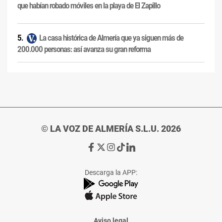
que habían robado móviles en la playa de El Zapillo
La casa histórica de Almería que ya siguen más de
200.000 personas: así avanza su gran reforma
© LA VOZ DE ALMERÍA S.L.U. 2026
Ir
Ir
Ir
Ir
Ir
a
a
a
a
a
Facebook
X
Instagram
TikTok
Linkedin
Descarga la APP:
de
de
de
de
de
La
La
La
La
La
Voz
Voz
Voz
Voz
Voz
de
de
de
de
de
Almería
Almería
Almería
Almería
Almería
Aviso legal