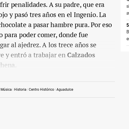
frir penalidades. A su padre, que era
s
ojo y pasó tres años en el Ingenio. La
a
chocolate a pasar hambre pura. Por eso
B
io para poder comer, donde fue
e
ar al ajedrez. A los trece años se
e y entró a trabajar en
Calzados
chena.
Música
Historia
Centro Histórico
Aguadulce