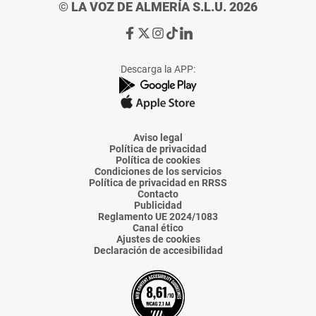
© LA VOZ DE ALMERÍA S.L.U. 2026
Ir
Ir
Ir
Ir
Ir
a
a
a
a
a
Facebook
X
Instagram
TikTok
Linkedin
Descarga la APP:
de
de
de
de
de
La
La
La
La
La
Voz
Voz
Voz
Voz
Voz
de
de
de
de
de
Almería
Almería
Almería
Almería
Almería
Aviso legal
Política de privacidad
Política de cookies
Condiciones de los servicios
Política de privacidad en RRSS
Contacto
Publicidad
Reglamento UE 2024/1083
Canal ético
Ajustes de cookies
Declaración de accesibilidad