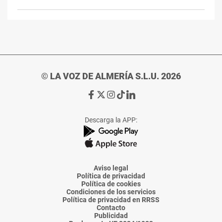
© LA VOZ DE ALMERÍA S.L.U. 2026
Ir
Ir
Ir
Ir
Ir
a
a
a
a
a
Facebook
X
Instagram
TikTok
Linkedin
Descarga la APP:
de
de
de
de
de
La
La
La
La
La
Voz
Voz
Voz
Voz
Voz
de
de
de
de
de
Almería
Almería
Almería
Almería
Almería
Aviso legal
Política de privacidad
Política de cookies
Condiciones de los servicios
Política de privacidad en RRSS
Contacto
Publicidad