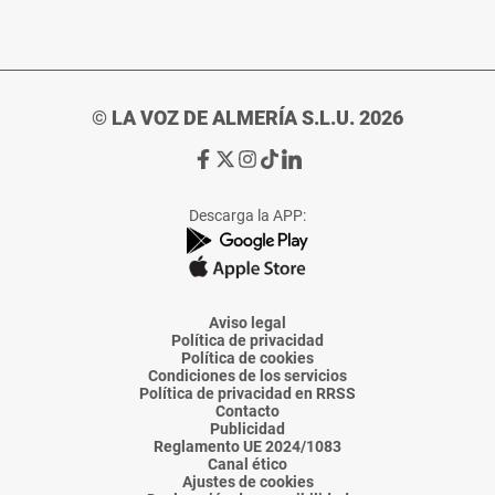
© LA VOZ DE ALMERÍA S.L.U. 2026
Ir
Ir
Ir
Ir
Ir
a
a
a
a
a
Facebook
X
Instagram
TikTok
Linkedin
Descarga la APP:
de
de
de
de
de
La
La
La
La
La
Voz
Voz
Voz
Voz
Voz
de
de
de
de
de
Almería
Almería
Almería
Almería
Almería
Aviso legal
Política de privacidad
Política de cookies
Condiciones de los servicios
Política de privacidad en RRSS
Contacto
Publicidad
Reglamento UE 2024/1083
Canal ético
Ajustes de cookies