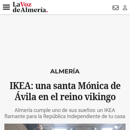
DESTACADO
VOTO FEMENINO
ORGULLO VERA
TRIBUNA
Menú
NEWSL
LO
ALMERÍA
IKEA: una santa Mónica de
Ávila en el reino vikingo
Almería cumple uno de sus sueños: un IKEA
flamante para la República Independiente de tu casa