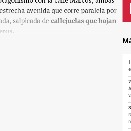
rotagonismo con la calle Marcos; ambas
estrecha avenida que corre paralela por
ada, salpicada de
callejuelas que bajan
eros.
Má
e
A
v
r
m