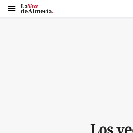
Menú
Los ve