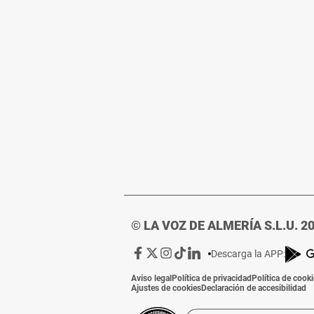
© LA VOZ DE ALMERÍA S.L.U. 2
Ir
Ir
Ir
Ir
Ir
Descarga la APP:
a
a
a
a
a
Aviso legal
Política de privacidad
Política de cook
Facebook
X
Instagram
TikTok
Linkedin
Ajustes de cookies
Declaración de accesibilidad
de
de
de
de
de
La
La
La
La
La