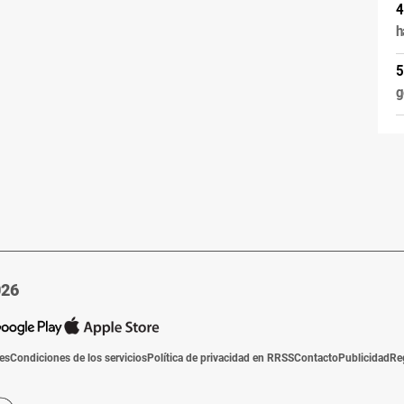
h
g
026
ies
Condiciones de los servicios
Política de privacidad en RRSS
Contacto
Publicidad
Re