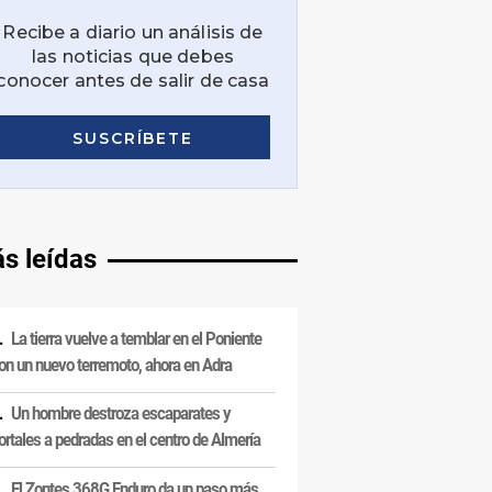
s leídas
La tierra vuelve a temblar en el Poniente
on un nuevo terremoto, ahora en Adra
Un hombre destroza escaparates y
ortales a pedradas en el centro de Almería
El Zontes 368G Enduro da un paso más