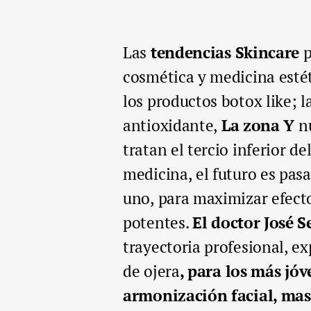
Las
tendencias
Skincare
p
cosmética y medicina esté
los productos botox like; l
antioxidante,
La zona Y
nu
tratan el tercio inferior de
medicina, el futuro es pas
uno, para maximizar efect
potentes.
El doctor José S
trayectoria profesional, e
de ojera
, para los más jó
armonización facial, masc