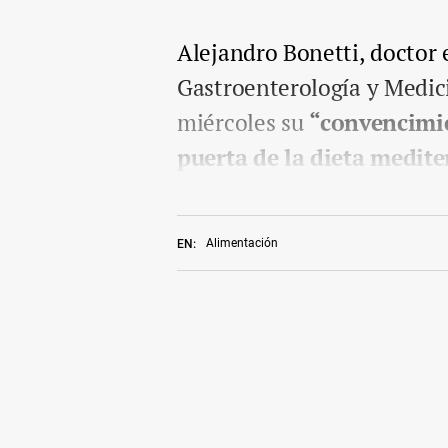
Alejandro Bonetti, doctor 
Gastroenterología y Medic
miércoles su
“convencimie
puerta de la dieta medit
Alimentación
EN: