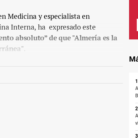
en Medicina y especialista en
ina Interna, ha expresado este
nto absoluto” de que "Almería es la
erránea"
.
Má
A
B
A
v