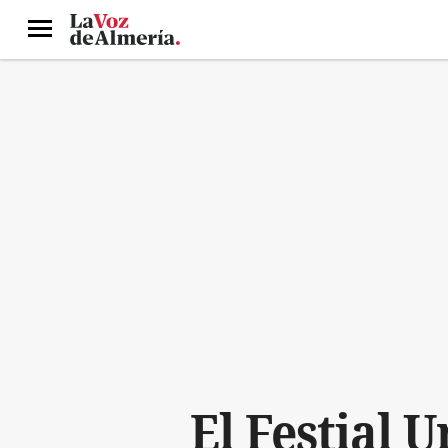
Menú
El Festial 