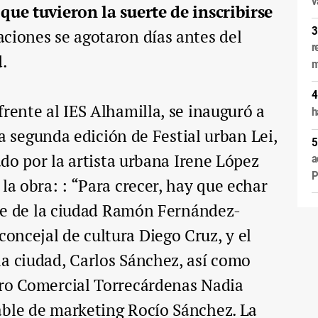
v
que tuvieron la suerte de inscribirse
aciones se agotaron días antes del
r
.
m
frente al IES Alhamilla, se inauguró a
h
 la segunda edición de Festial urban Lei,
eado por la artista urbana Irene López
a
P
la obra: : “Para crecer, hay que echar
alde de la ciudad Ramón Fernández-
ncejal de cultura Diego Cruz, y el
a ciudad, Carlos Sánchez, así como
tro Comercial Torrecárdenas Nadia
able de marketing Rocío Sánchez. La