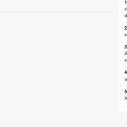
s
d
e
A
v
u
A