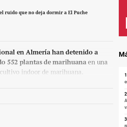
el ruido que no deja dormir a El Puche
cional en Almería han detenido a
Má
do 552 plantas de marihuana
en una
 cultivo indoor de marihuana.
e
A
v
r