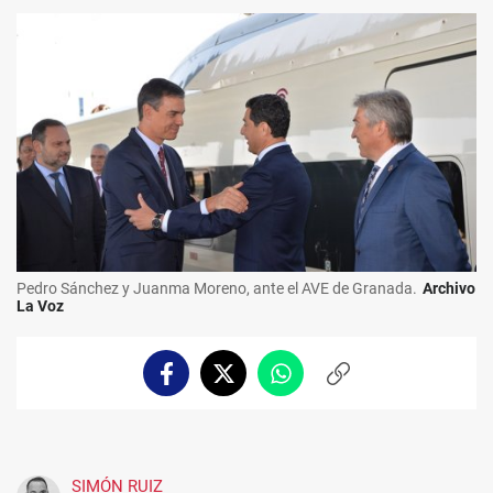
Pedro Sánchez y Juanma Moreno, ante el AVE de Granada.
Archivo
La Voz
Facebook
Twitter
Whatsapp
Copiar
enlace
SIMÓN RUIZ