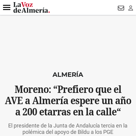
DESTACADO
VOTO FEMENINO
ORGULLO VERA
TRIBUNA
Menú
NEWSL
LO
ALMERÍA
Moreno: “Prefiero que el
AVE a Almería espere un año
a 200 etarras en la calle“
El presidente de la Junta de Andalucía tercia en la
polémica del apoyo de Bildu a los PGE