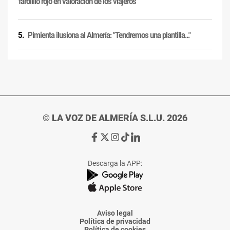
'farolillo rojo' en valoración de los viajeros
Pimienta ilusiona al Almería: "Tendremos una plantilla..."
© LA VOZ DE ALMERÍA S.L.U. 2026
Ir
Ir
Ir
Ir
Ir
a
a
a
a
a
Facebook
X
Instagram
TikTok
Linkedin
Descarga la APP:
de
de
de
de
de
La
La
La
La
La
Voz
Voz
Voz
Voz
Voz
de
de
de
de
de
Almería
Almería
Almería
Almería
Almería
Aviso legal
Política de privacidad
Política de cookies