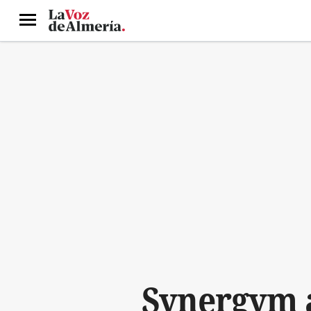
Menú
Synergym a